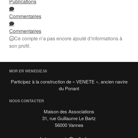
Publications
Description de Vénète
Les caractéristiques de la réplique
Commentaires
Les spécificités de Vénète
La motorisation
Commentaires
Les partenaires
Ce compte n’a pas encore ajouté d’informations à
Nous rejoindre
son profil.
Nous recherchons
MOR ER WENEDIZ.56
Participez à la construction de « VENETE », ancien navire
du Ponant
NOUS CONTACTER
Maison des Associations
31, rue Guillaume Le Bartz
56000 Vannes